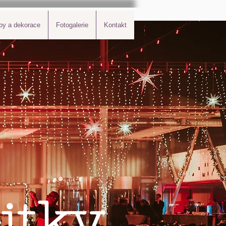
by a dekorace
Fotogalerie
Kontakt
itky