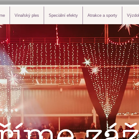
eme
Vinařský ples
Speciální efekty
Atrakce a sporty
Výzdo
říme záž