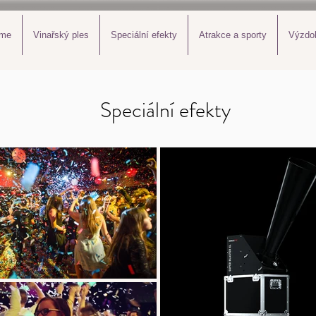
eme
Vinařský ples
Speciální efekty
Atrakce a sporty
Výzdo
Speciální efekty